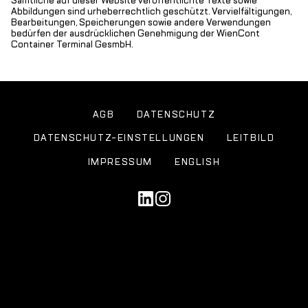
Sämtliche auf dieser Website veröffentlichte Texte sowie
Abbildungen sind urheberrechtlich geschützt. Vervielfältigungen,
Bearbeitungen, Speicherungen sowie andere Verwendungen
bedürfen der ausdrücklichen Genehmigung der WienCont
Container Terminal GesmbH.
AGB
DATENSCHUTZ
DATENSCHUTZ-EINSTELLUNGEN
LEITBILD
IMPRESSUM
ENGLISH