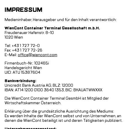
IMPRESSUM
Medieninhaber, Herausgeber und für den Inhalt verantwortlich:
WienCont Container Terminal Gesellschaft m.b.H.
Freudenauer Hafenstr. 8-10
1020 Wien
Tel: +43 1 727 72-0
Fax: +43 1 727 72-26
E-Mail:
office@wiencont.com
Firmenbuch-Nr.: 102465i
Handelsgericht Wien
UID: ATU 15387604
Bankverbindung:
Unicredit Bank Austria AG, BLZ: 12000
IBAN: AT14 1200 0100 3640 1353, BIC: BKAUATWWXXX
Die WienCont Container Terminal GesmbH ist Mitglied der
Wirtschaftskammer Österreich.
Erklärung über die grundsätzliche Ausrichtung des Mediums:
Es werden Inhalte der WienCont selbst und von Unternehmen, an
denen die WienCont beteiligt ist und deren Tätigkeiten publiziert.
Unternehmensgegenstand: